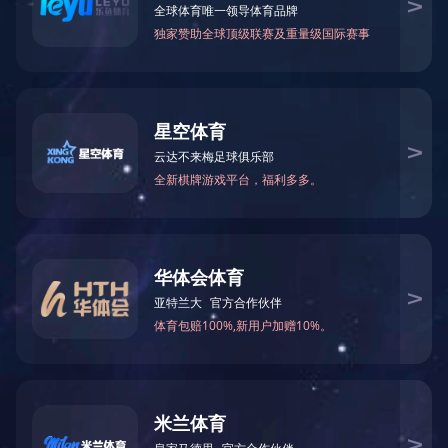
职业卫生技术服务机构监督管理暂行办法
·
（冀安监管办〔2013〕90号）关于进一步规范全省安全生产技术
·
服务机构监管工作的通知
[1]
共
6 条记录,
10 条 / 每页, 共
1 页
米兰体育-米兰online（中国）
电话：0312-6783309
邮编：071000
邮箱：bdkeh@sina.com
网址：//jxfdqc.com
地址：保定市北二环5699号大学科技园1-B-502
Copyright © 米兰体育-米兰online（中国） All Rights
Reserved ：